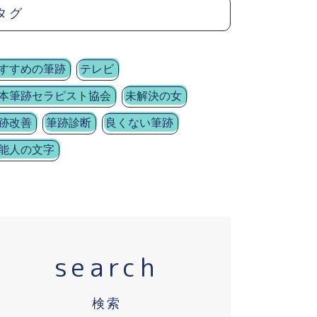
タグ
すすめの筆跡
テレビ
本筆跡セラピスト協会
未解決の女
跡改善
筆跡診断
良くない筆跡
能人の文字
search
検索