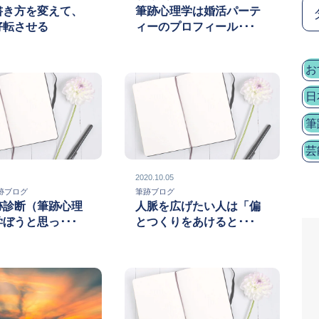
書き方を変えて、
筆跡心理学は婚活パーテ
好転させる
ィーのプロフィール･･･
お
日
筆
芸
2020.10.05
筆跡ブログ
筆跡ブログ
跡診断（筆跡心理
人脈を広げたい人は「偏
ぼうと思っ･･･
とつくりをあけると･･･