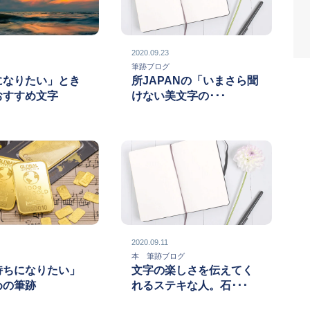
2020.09.23
グ
筆跡ブログ
になりたい」とき
所JAPANの「いまさら聞
おすすめ文字
けない美文字の･･･
2020.09.11
グ
本 筆跡ブログ
持ちになりたい」
文字の楽しさを伝えてく
めの筆跡
れるステキな人。石･･･