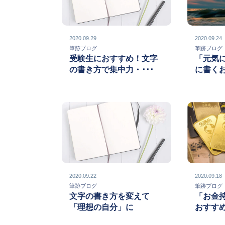
2020.09.29
2020.09.24
筆跡ブログ
筆跡ブロ
受験生におすすめ！文字
「元気
の書き方で集中力・･･･
に書く
2020.09.22
2020.09.18
筆跡ブログ
筆跡ブロ
文字の書き方を変えて
「お金
「理想の自分」に
おすす