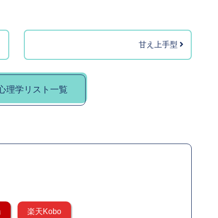
甘え上手型
心理学リスト一覧
場
楽天Kobo