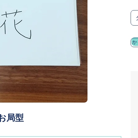
か
お局型