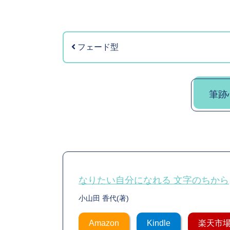
フェード型
筆跡
なりたい自分になれる 文字のちから
小山田 香代(著)
Amazon
Kindle
楽天市