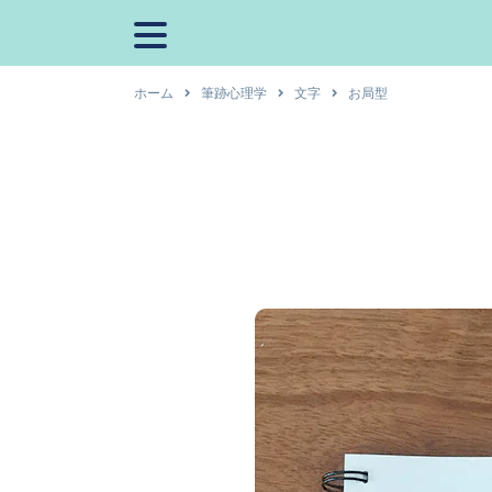
ホーム
筆跡心理学
文字
お局型